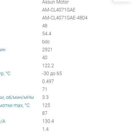
Assun Motor
AM-CL4071GAE
AM-CL4071GAE-4804
48
54.4
bdc
мин
2921
40
122.2
р, °С
-30 до 65
0.497
71
ки, об/мин/мНм
3.3
отки max, °С
125
87
м/А
130.4
1.4