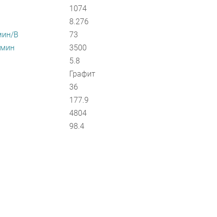
1074
8.276
мин/В
73
/мин
3500
5.8
Графит
36
177.9
4804
98.4