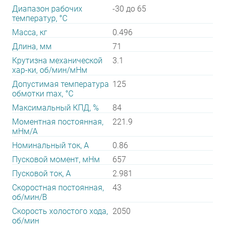
Диапазон рабочих
-30 до 65
температур, °С
Масса, кг
0.496
Длина, мм
71
Крутизна механической
3.1
хар-ки, об/мин/мНм
Допустимая температура
125
обмотки max, °С
Максимальный КПД, %
84
Моментная постоянная,
221.9
мНм/А
Номинальный ток, А
0.86
Пусковой момент, мНм
657
Пусковой ток, А
2.981
Скоростная постоянная,
43
об/мин/В
Скорость холостого хода,
2050
об/мин