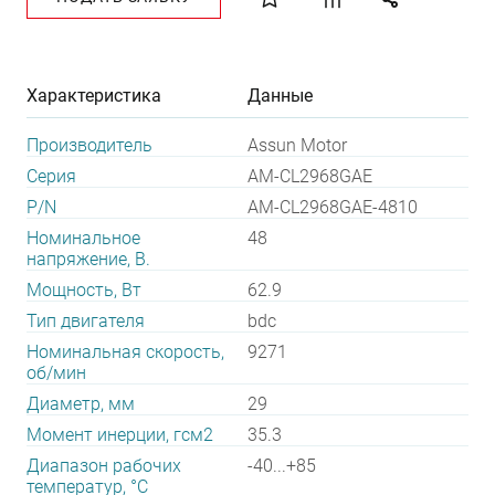
Характеристика
Данные
Производитель
Assun Motor
Серия
AM-CL2968GAE
P/N
AM-CL2968GAE-4810
Номинальное
48
напряжение, В.
Мощность, Вт
62.9
Тип двигателя
bdc
Номинальная скорость,
9271
об/мин
Диаметр, мм
29
Момент инерции, гсм2
35.3
Диапазон рабочих
-40...+85
температур, °С