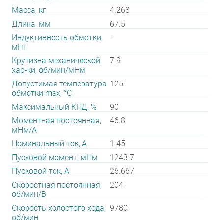
Масса, кг
4.268
Длина, мм
67.5
Индуктивность обмотки,
-
мГн
Крутизна механической
7.9
хар-ки, об/мин/мНм
Допустимая температура
125
обмотки max, °С
Максимальный КПД, %
90
Моментная постоянная,
46.8
мНм/А
Номинальный ток, А
1.45
Пусковой момент, мНм
1243.7
Пусковой ток, А
26.667
Скоростная постоянная,
204
об/мин/В
Скорость холостого хода,
9780
об/мин