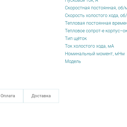
Пусковой ток, А
Скоростная постоянная, об/
Скорость холостого хода, об
Тепловая постоянная времен
Тепловое сопрот-е корпус–ок
Тип щёток
Ток холостого хода, мА
Номинальный момент, мНм
Модель
Оплата
Доставка