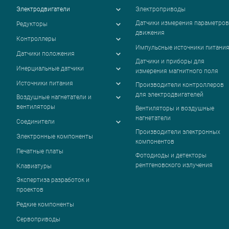
Электродвигатели
Электроприводы
Датчики измерения параметров
Редукторы
движения
Контроллеры
Импульсные источники питани
Датчики положения
Датчики и приборы для
Инерциальные датчики
измерения магнитного поля
Источники питания
Производители контроллеров
для электродвигателей
Воздушные нагнетатели и
вентиляторы
Вентиляторы и воздушные
нагнетатели
Соединители
Производители электронных
Электронные компоненты
компонентов
Печатные платы
Фотодиоды и детекторы
рентгеновского излучения
Клавиатуры
Экспертиза разработок и
проектов
Редкие компоненты
Сервоприводы