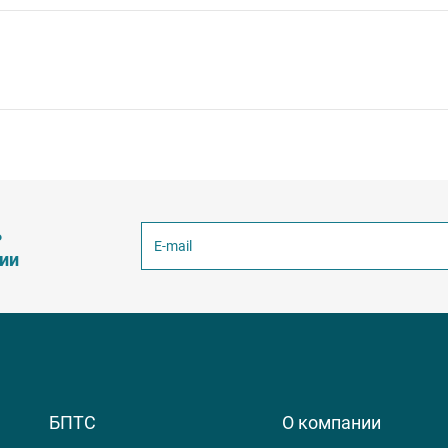
ь
ции
БПТС
О компании