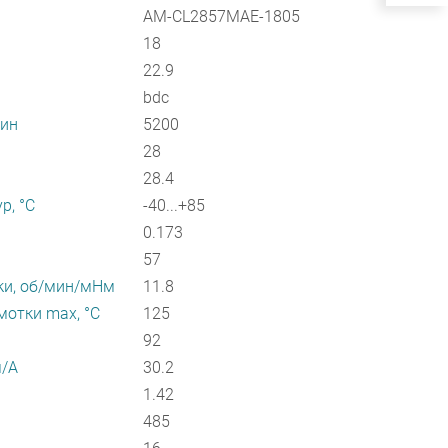
AM-CL2857MAE-1805
18
22.9
bdc
мин
5200
28
28.4
р, °С
-40...+85
0.173
57
ки, об/мин/мНм
11.8
отки max, °С
125
92
м/А
30.2
1.42
485