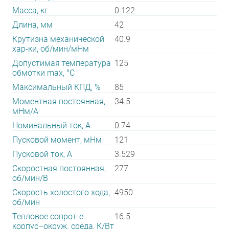
Масса, кг
0.122
Длина, мм
42
Крутизна механической
40.9
хар-ки, об/мин/мНм
Допустимая температура
125
обмотки max, °С
Максимальный КПД, %
85
Моментная постоянная,
34.5
мНм/А
Номинальный ток, А
0.74
Пусковой момент, мНм
121
Пусковой ток, А
3.529
Скоростная постоянная,
277
об/мин/В
Скорость холостого хода,
4950
об/мин
Тепловое сопрот-е
16.5
корпус–окруж. среда, К/Вт