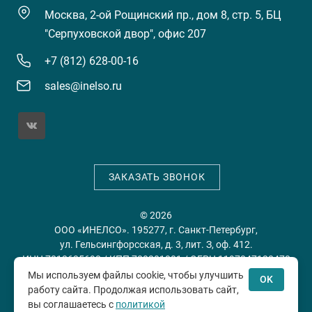
Москва, 2-ой Рощинский пр., дом 8, стр. 5, БЦ
"Серпуховской двор", офис 207
+7 (812) 628-00-16
sales@inelso.ru
ЗАКАЗАТЬ ЗВОНОК
© 2026
ООО «ИНЕЛСО». 195277, г. Санкт-Петербург,
ул. Гельсингфорсская, д. 3, лит. З, оф. 412.
ИНН 7813635698 / КПП 780201001 / ОГРН 1197847128478
Мы используем файлы cookie, чтобы улучшить
OK
работу сайта. Продолжая использовать сайт,
Политика конфиденциальности
Пользовательское
вы соглашаетесь с
политикой