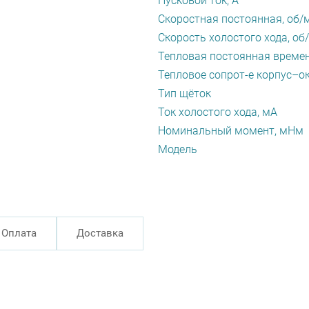
Пусковой ток, А
Скоростная постоянная, об/
Скорость холостого хода, об
Тепловая постоянная времен
Тепловое сопрот-е корпус–ок
Тип щёток
Ток холостого хода, мА
Номинальный момент, мНм
Модель
Оплата
Доставка