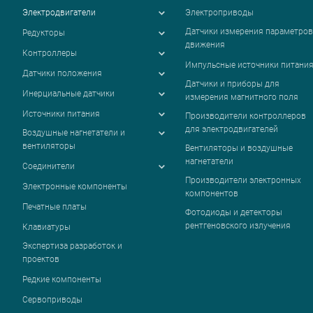
Электродвигатели
Электроприводы
Датчики измерения параметров
Редукторы
движения
Контроллеры
Импульсные источники питани
Датчики положения
Датчики и приборы для
Инерциальные датчики
измерения магнитного поля
Источники питания
Производители контроллеров
для электродвигателей
Воздушные нагнетатели и
вентиляторы
Вентиляторы и воздушные
нагнетатели
Соединители
Производители электронных
Электронные компоненты
компонентов
Печатные платы
Фотодиоды и детекторы
рентгеновского излучения
Клавиатуры
Экспертиза разработок и
проектов
Редкие компоненты
Сервоприводы