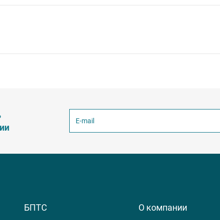
ь
ции
БПТС
О компании