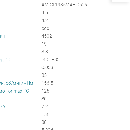
AM-CL1935MAE-0506
4.5
4.2
bdc
мин
4502
19
3.3
р, °С
-40...+85
0.053
35
ки, об/мин/мНм
156.5
отки max, °С
125
80
м/А
7.2
1.3
38