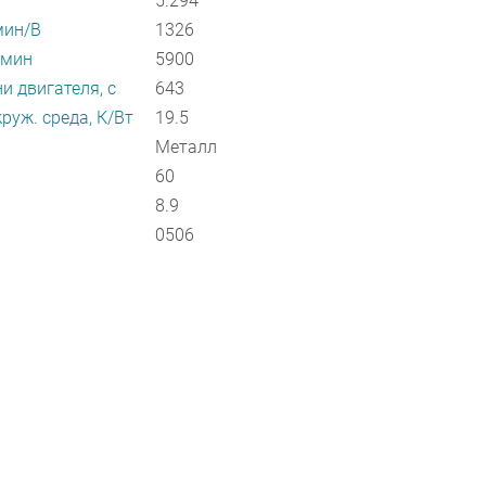
5.294
мин/В
1326
/мин
5900
и двигателя, с
643
руж. среда, К/Вт
19.5
Металл
60
8.9
0506