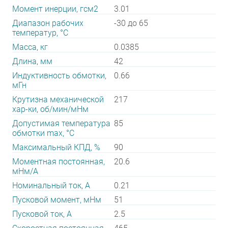
Момент инерции, гсм2
3.01
Диапазон рабочих
-30 до 65
температур, °С
Масса, кг
0.0385
Длина, мм
42
Индуктивность обмотки,
0.66
мГн
Крутизна механической
217
хар-ки, об/мин/мНм
Допустимая температура
85
обмотки max, °С
Максимальный КПД, %
90
Моментная постоянная,
20.6
мНм/А
Номинальный ток, А
0.21
Пусковой момент, мНм
51
Пусковой ток, А
2.5