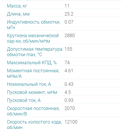
Масса, кг
11
Длина, мм
25.2
Индуктивность обмотки,
0.07
мГн
Крутизна механической
2880
хар-ки, об/мин/мНм
Допустимая температура
155
обмотки max, °С
Максимальный КПД, %
74
Моментная постоянная,
4.61
мНм/А
Номинальный ток, А
0.43
Пусковой момент, мНм
4.5
Пусковой ток, А
0.93
Скоростная постоянная,
2070
об/мин/В
Скорость холостого хода,
12100
об/мин