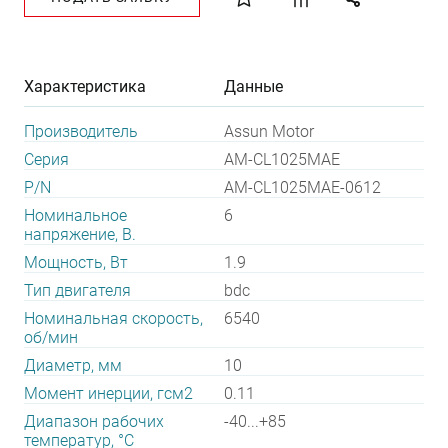
Характеристика
Данные
Производитель
Assun Motor
Серия
AM-CL1025MAE
P/N
AM-CL1025MAE-0612
Номинальное
6
напряжение, В.
Мощность, Вт
1.9
Тип двигателя
bdc
Номинальная скорость,
6540
об/мин
Диаметр, мм
10
Момент инерции, гсм2
0.11
Диапазон рабочих
-40...+85
температур, °С