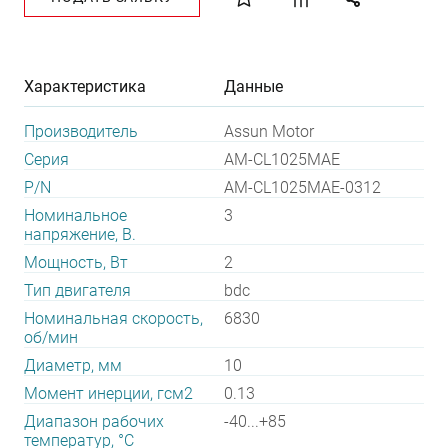
Характеристика
Данные
Производитель
Assun Motor
Серия
AM-CL1025MAE
P/N
AM-CL1025MAE-0312
Номинальное
3
напряжение, В.
Мощность, Вт
2
Тип двигателя
bdc
Номинальная скорость,
6830
об/мин
Диаметр, мм
10
Момент инерции, гсм2
0.13
Диапазон рабочих
-40...+85
температур, °С