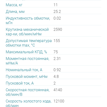
Масса, кг
11
Длина, мм
25.2
Индуктивность обмотки,
0.02
мГн
Крутизна механической
2590
хар-ки, об/мин/мНм
Допустимая температура
155
обмотки max, °С
Максимальный КПД, %
75
Моментная постоянная,
2.31
мНм/А
Номинальный ток, А
0.92
Пусковой момент, мНм
4.8
Пусковой ток, А
2
Скоростная постоянная,
4140
об/мин/В
Скорость холостого хода,
12100
об/мин