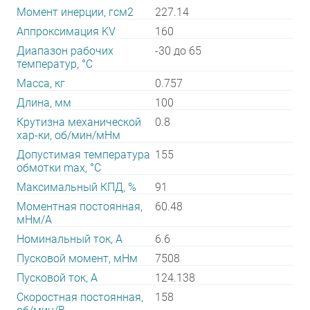
Момент инерции, гсм2
227.14
Аппроксимация KV
160
Диапазон рабочих
-30 до 65
температур, °С
Масса, кг
0.757
Длина, мм
100
Крутизна механической
0.8
хар-ки, об/мин/мНм
Допустимая температура
155
обмотки max, °С
Максимальный КПД, %
91
Моментная постоянная,
60.48
мНм/А
Номинальный ток, А
6.6
Пусковой момент, мНм
7508
Пусковой ток, А
124.138
Скоростная постоянная,
158