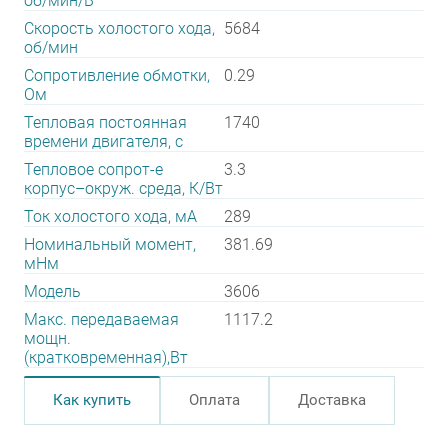
об/мин/В
Скорость холостого хода,
5684
об/мин
Сопротивление обмотки,
0.29
Ом
Тепловая постоянная
1740
времени двигателя, с
Тепловое сопрот-е
3.3
корпус–окруж. среда, К/Вт
Ток холостого хода, мА
289
Номинальный момент,
381.69
мНм
Модель
3606
Макс. передаваемая
1117.2
мощн.
(кратковременная),Вт
Как купить
Оплата
Доставка