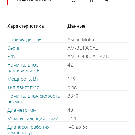
Характеристика
Данные
Производитель
Assun Motor
Серия
AM-BL4080AE
P/N
AM-BL4080AE-4210
Номинальное
42
напряжение, В.
Мощность, Вт
149
Тип двигателя
bldc
Номинальная скорость,
8870
об/мин
Диаметр, мм
40
Момент инерции, гсм2
54.1
Диапазон рабочих
-40 до 65
температур, °С