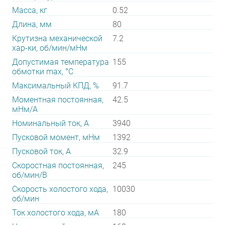
Масса, кг
0.52
Длина, мм
80
Крутизна механической
7.2
хар-ки, об/мин/мНм
Допустимая температура
155
обмотки max, °С
Максимальный КПД, %
91.7
Моментная постоянная,
42.5
мНм/А
Номинальный ток, А
3940
Пусковой момент, мНм
1392
Пусковой ток, А
32.9
Скоростная постоянная,
245
об/мин/В
Скорость холостого хода,
10030
об/мин
Ток холостого хода, мА
180