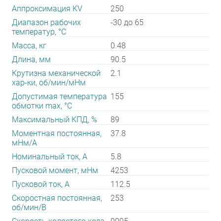
Аппроксимация KV
250
Диапазон рабочих
-30 до 65
температур, °С
Масса, кг
0.48
Длина, мм
90.5
Крутизна механической
2.1
хар-ки, об/мин/мНм
Допустимая температура
155
обмотки max, °С
Максимальный КПД, %
89
Моментная постоянная,
37.8
мНм/А
Номинальный ток, А
5.8
Пусковой момент, мНм
4253
Пусковой ток, А
112.5
Скоростная постоянная,
253
об/мин/В