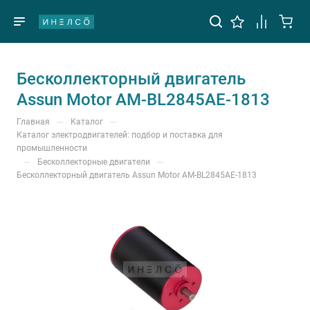
Бесколлекторный двигатель
Assun Motor AM-BL2845AE-1813
—
—
Главная
Каталог
Каталог электродвигателей: подбор и поставка для
промышленности
—
—
Бесколлекторные двигатели
Бесколлекторный двигатель Assun Motor AM-BL2845AE-1813