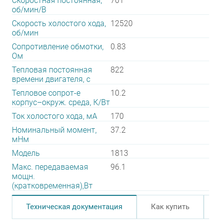
Скоростная постоянная,
701
об/мин/В
Скорость холостого хода,
12520
об/мин
Сопротивление обмотки,
0.83
Ом
Тепловая постоянная
822
времени двигателя, с
Тепловое сопрот-е
10.2
корпус–окруж. среда, К/Вт
Ток холостого хода, мА
170
Номинальный момент,
37.2
мНм
Модель
1813
Макс. передаваемая
96.1
мощн.
(кратковременная),Вт
Техническая документация
Как купить