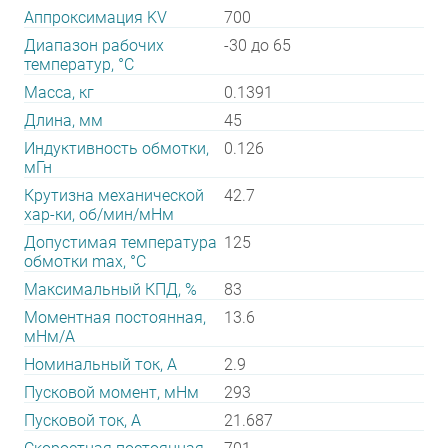
Аппроксимация KV
700
Диапазон рабочих
-30 до 65
температур, °С
Масса, кг
0.1391
Длина, мм
45
Индуктивность обмотки,
0.126
мГн
Крутизна механической
42.7
хар-ки, об/мин/мНм
Допустимая температура
125
обмотки max, °С
Максимальный КПД, %
83
Моментная постоянная,
13.6
мНм/А
Номинальный ток, А
2.9
Пусковой момент, мНм
293
Пусковой ток, А
21.687