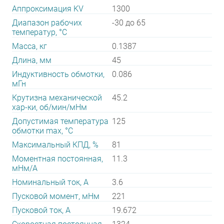
Аппроксимация KV
1300
Диапазон рабочих
-30 до 65
температур, °С
Масса, кг
0.1387
Длина, мм
45
Индуктивность обмотки,
0.086
мГн
Крутизна механической
45.2
хар-ки, об/мин/мНм
Допустимая температура
125
обмотки max, °С
Максимальный КПД, %
81
Моментная постоянная,
11.3
мНм/А
Номинальный ток, А
3.6
Пусковой момент, мНм
221
Пусковой ток, А
19.672