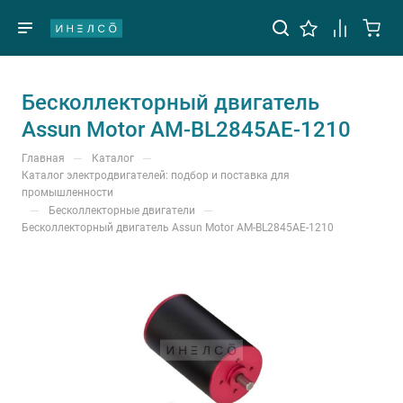
Бесколлекторный двигатель
Assun Motor AM-BL2845AE-1210
—
—
Главная
Каталог
Каталог электродвигателей: подбор и поставка для
промышленности
—
—
Бесколлекторные двигатели
Бесколлекторный двигатель Assun Motor AM-BL2845AE-1210