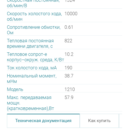
Скоростная постоянная,
1324
об/мин/В
Скорость холостого хода,
10000
об/мин
Сопротивление обмотки,
0.61
Ом
Тепловая постоянная
822
времени двигателя, с
Тепловое сопрот-е
10.2
корпус–окруж. среда, К/Вт
Ток холостого хода, мА
190
Номинальный момент,
38.7
мНм
Модель
1210
Макс. передаваемая
57.9
мощн.
(кратковременная),Вт
Техническая документация
Как купить