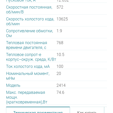
Пусковой ток, А
12.632
Скоростная постоянная,
572
об/мин/В
Скорость холостого хода,
13625
об/мин
Сопротивление обмотки,
1.9
Ом
Тепловая постоянная
768
времени двигателя, с
Тепловое сопрот-е
10.5
корпус–окруж. среда, К/Вт
Ток холостого хода, мА
100
Номинальный момент,
20
мНм
Модель
2414
Макс. передаваемая
74.6
мощн.
(кратковременная),Вт
Техническая документация
Как купить