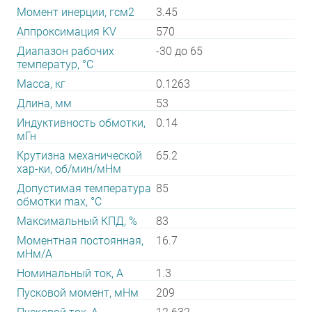
Момент инерции, гсм2
3.45
Аппроксимация KV
570
Диапазон рабочих
-30 до 65
температур, °С
Масса, кг
0.1263
Длина, мм
53
Индуктивность обмотки,
0.14
мГн
Крутизна механической
65.2
хар-ки, об/мин/мНм
Допустимая температура
85
обмотки max, °С
Максимальный КПД, %
83
Моментная постоянная,
16.7
мНм/А
Номинальный ток, А
1.3
Пусковой момент, мНм
209