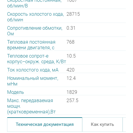
Скоростная постоянная,
1607
об/мин/В
Скорость холостого хода,
28715
об/мин
Сопротивление обмотки,
0.31
Ом
Тепловая постоянная
768
времени двигателя, с
Тепловое сопрот-е
10.5
корпус–окруж. среда, К/Вт
Ток холостого хода, мА
420
Номинальный момент,
12.4
мНм
Модель
1829
Макс. передаваемая
257.5
мощн.
(кратковременная),Вт
Техническая документация
Как купить