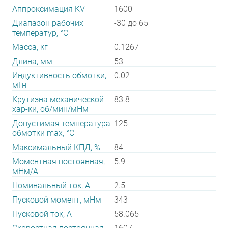
Аппроксимация KV
1600
Диапазон рабочих
-30 до 65
температур, °С
Масса, кг
0.1267
Длина, мм
53
Индуктивность обмотки,
0.02
мГн
Крутизна механической
83.8
хар-ки, об/мин/мНм
Допустимая температура
125
обмотки max, °С
Максимальный КПД, %
84
Моментная постоянная,
5.9
мНм/А
Номинальный ток, А
2.5
Пусковой момент, мНм
343
Пусковой ток, А
58.065