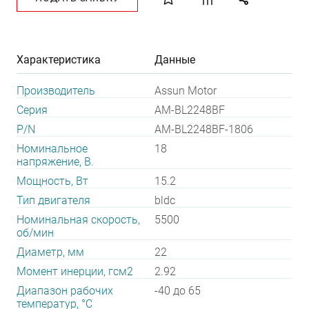
Характеристика
Данные
Производитель
Assun Motor
Серия
AM-BL2248BF
P/N
AM-BL2248BF-1806
Номинальное
18
напряжение, В.
Мощность, Вт
15.2
Тип двигателя
bldc
Номинальная скорость,
5500
об/мин
Диаметр, мм
22
Момент инерции, гсм2
2.92
Диапазон рабочих
-40 до 65
температур, °С