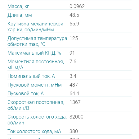
Масса, кг
0.0962
Длина, мм
48.5
Крутизна механической
65.9
хар-ки, об/мин/мНм
Допустимая температура
125
обмотки max, °С
Максимальный КПД, %
91
Моментная постоянная,
7.6
мНм/А
Номинальный ток, А
3.4
Пусковой момент, мНм
487
Пусковой ток, А
64.4
Скоростная постоянная,
1367
об/мин/В
Скорость холостого хода,
32000
об/мин
Ток холостого хода, мА
380