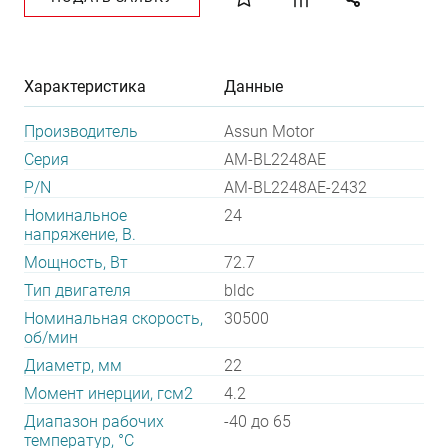
Характеристика
Данные
Производитель
Assun Motor
Серия
AM-BL2248AE
P/N
AM-BL2248AE-2432
Номинальное
24
напряжение, В.
Мощность, Вт
72.7
Тип двигателя
bldc
Номинальная скорость,
30500
об/мин
Диаметр, мм
22
Момент инерции, гсм2
4.2
Диапазон рабочих
-40 до 65
температур, °С