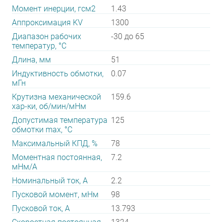
Момент инерции, гсм2
1.43
Аппроксимация KV
1300
Диапазон рабочих
-30 до 65
температур, °С
Длина, мм
51
Индуктивность обмотки,
0.07
мГн
Крутизна механической
159.6
хар-ки, об/мин/мНм
Допустимая температура
125
обмотки max, °С
Максимальный КПД, %
78
Моментная постоянная,
7.2
мНм/А
Номинальный ток, А
2.2
Пусковой момент, мНм
98
Пусковой ток, А
13.793