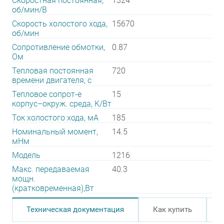
Скоростная постоянная,
1324
об/мин/В
Скорость холостого хода,
15670
об/мин
Сопротивление обмотки,
0.87
Ом
Тепловая постоянная
720
времени двигателя, с
Тепловое сопрот-е
15
корпус–окруж. среда, К/Вт
Ток холостого хода, мА
185
Номинальный момент,
14.5
мНм
Модель
1216
Макс. передаваемая
40.3
мощн.
(кратковременная),Вт
Техническая документация
Как купить