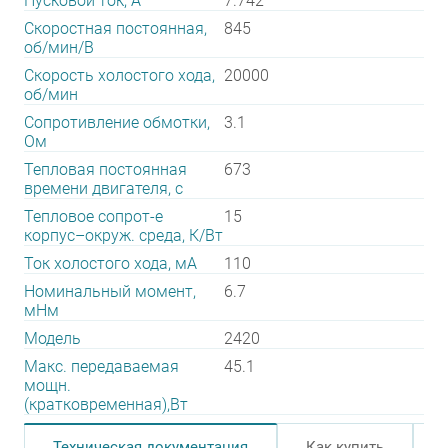
Пусковой ток, А
7.742
Скоростная постоянная,
845
об/мин/В
Скорость холостого хода,
20000
об/мин
Сопротивление обмотки,
3.1
Ом
Тепловая постоянная
673
времени двигателя, с
Тепловое сопрот-е
15
корпус–окруж. среда, К/Вт
Ток холостого хода, мА
110
Номинальный момент,
6.7
мНм
Модель
2420
Макс. передаваемая
45.1
мощн.
(кратковременная),Вт
Техническая документация
Как купить