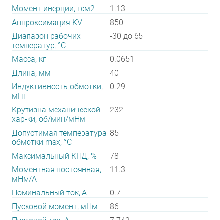
Момент инерции, гсм2
1.13
Аппроксимация KV
850
Диапазон рабочих
-30 до 65
температур, °С
Масса, кг
0.0651
Длина, мм
40
Индуктивность обмотки,
0.29
мГн
Крутизна механической
232
хар-ки, об/мин/мНм
Допустимая температура
85
обмотки max, °С
Максимальный КПД, %
78
Моментная постоянная,
11.3
мНм/А
Номинальный ток, А
0.7
Пусковой момент, мНм
86