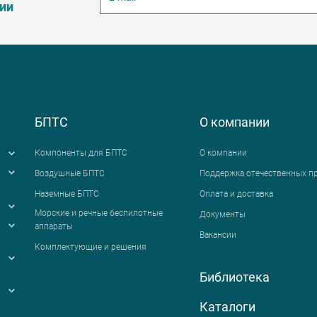
ции
БПТС
О компании
Компоненты для БПТС
О компании
Воздушные БПТС
Поддержка отечественных п
Наземные БПТС
Оплата и доставка
я
Морские и речные беспилотные
Документы
аппараты
Вакансии
Комплектующие и решения
Библиотека
Каталоги