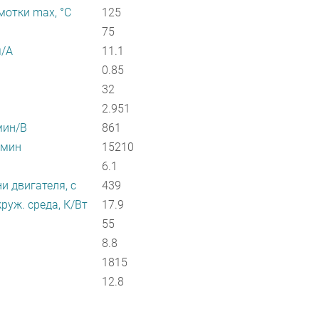
отки max, °С
125
75
м/А
11.1
0.85
32
2.951
мин/В
861
/мин
15210
6.1
и двигателя, с
439
руж. среда, К/Вт
17.9
55
8.8
1815
12.8