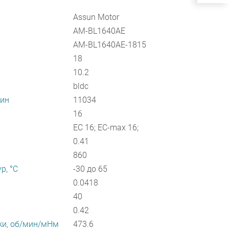
Assun Motor
AM-BL1640AE
AM-BL1640AE-1815
18
10.2
bldc
мин
11034
16
EC 16; EC-max 16;
0.41
860
р, °С
-30 до 65
0.0418
40
0.42
ки, об/мин/мНм
473.6