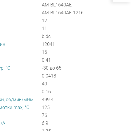
AM-BL1640AE
AM-BL1640AE-1216
12
11
bldc
мин
12041
16
0.41
р, °С
-30 до 65
0.0418
40
0.16
ки, об/мин/мНм
499.4
отки max, °С
125
76
м/А
6.9