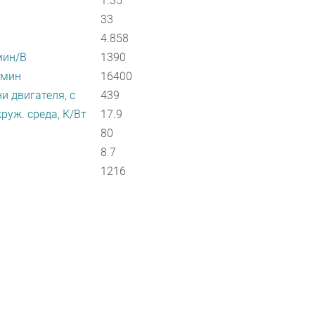
1.35
33
4.858
мин/В
1390
/мин
16400
и двигателя, с
439
руж. среда, К/Вт
17.9
80
8.7
1216