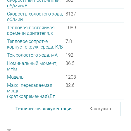
Скоростная постоянная,
682
об/мин/В
Скорость холостого хода,
8127
об/мин
Тепловая постоянная
1089
времени двигателя, с
Тепловое сопрот-е
7.8
корпус–окруж. среда, К/Вт
Ток холостого хода, мА
192
Номинальный момент,
36.5
мНм
Модель
1208
Макс. передаваемая
82.6
мощн.
(кратковременная),Вт
Техническая документация
Как купить