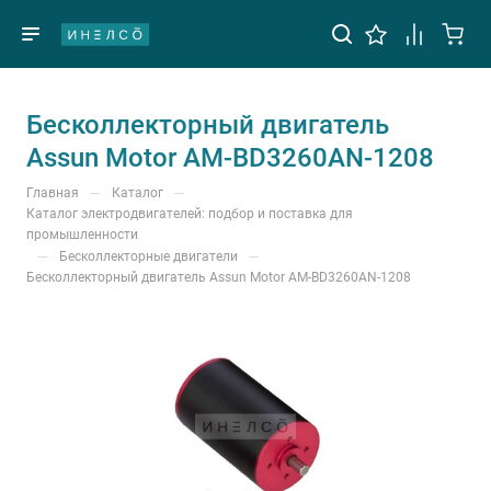
Бесколлекторный двигатель
Assun Motor AM-BD3260AN-1208
—
—
Главная
Каталог
Каталог электродвигателей: подбор и поставка для
промышленности
—
—
Бесколлекторные двигатели
Бесколлекторный двигатель Assun Motor AM-BD3260AN-1208