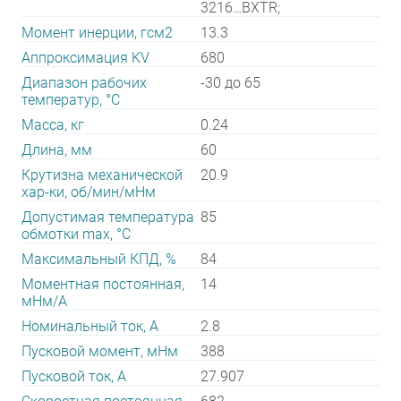
3216…BXTR;
Момент инерции, гсм2
13.3
Аппроксимация KV
680
Диапазон рабочих
-30 до 65
температур, °С
Масса, кг
0.24
Длина, мм
60
Крутизна механической
20.9
хар-ки, об/мин/мНм
Допустимая температура
85
обмотки max, °С
Максимальный КПД, %
84
Моментная постоянная,
14
мНм/А
Номинальный ток, А
2.8
Пусковой момент, мНм
388
Пусковой ток, А
27.907