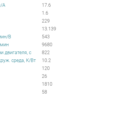
м/А
17.6
1.6
229
13.139
мин/В
543
/мин
9680
и двигателя, с
822
руж. среда, К/Вт
10.2
120
26
1810
58