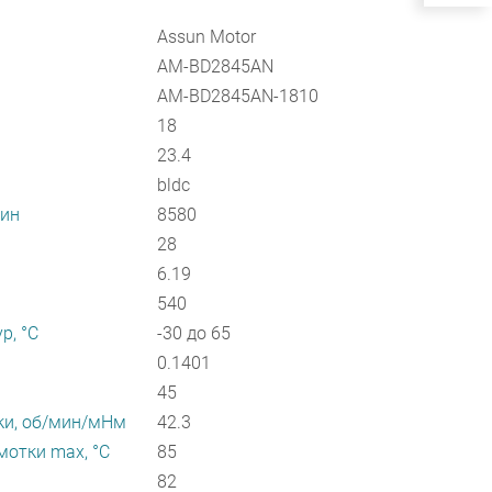
Assun Motor
AM-BD2845AN
AM-BD2845AN-1810
18
23.4
bldc
мин
8580
28
6.19
540
р, °С
-30 до 65
0.1401
45
ки, об/мин/мНм
42.3
отки max, °С
85
82