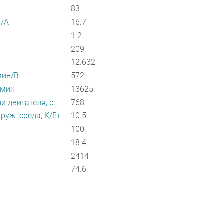
83
м/А
16.7
1.2
209
12.632
мин/В
572
/мин
13625
и двигателя, с
768
руж. среда, К/Вт
10.5
100
18.4
2414
74.6