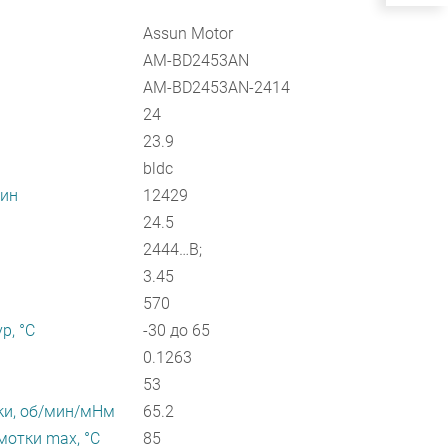
Assun Motor
AM-BD2453AN
AM-BD2453AN-2414
24
23.9
bldc
мин
12429
24.5
2444…B;
3.45
570
р, °С
-30 до 65
0.1263
53
ки, об/мин/мНм
65.2
отки max, °С
85