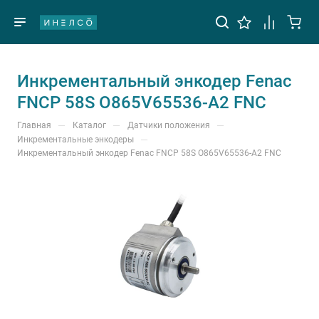
Инкрементальный энкодер Fenac
FNCP 58S O865V65536-A2 FNC
—
—
—
Главная
Каталог
Датчики положения
—
Инкрементальные энкодеры
Инкрементальный энкодер Fenac FNCP 58S O865V65536-A2 FNC