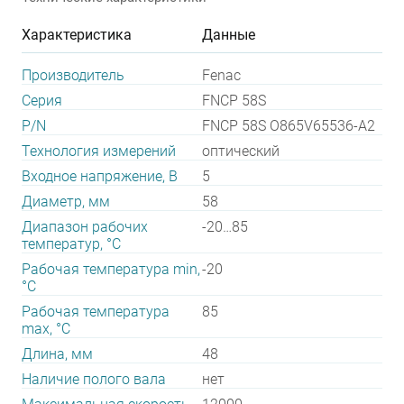
Характеристика
Данные
Производитель
Fenac
Серия
FNCP 58S
P/N
FNCP 58S O865V65536-A2
Технология измерений
оптический
Входное напряжение, В
5
Диаметр, мм
58
Диапазон рабочих
-20…85
температур, °С
Рабочая температура min,
-20
°С
Рабочая температура
85
max, °С
Длина, мм
48
Наличие полого вала
нет