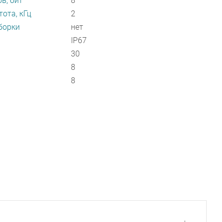
в, бит
8
ота, кГц
2
борки
нет
IP67
30
8
8