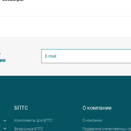
ь
ции
БПТС
О компании
Компоненты для БПТС
О компании
Воздушные БПТС
Поддержка отечественных п