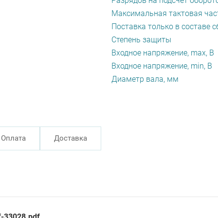
Разрядов на подсчет оборото
Максимальная тактовая част
Поставка только в составе с
Степень защиты
Входное напряжение, max, В
Входное напряжение, min, В
Диаметр вала, мм
Оплата
Доставка
f-33028.pdf