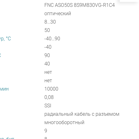
FNC ASO50S 8S9M830VG-R1C4
оптический
8…30
50
р, °С
-40…90
-40
С
90
40
нет
нет
/мин
10000
0,08
SSI
радиальный кабель с разъемом
многооборотный
9