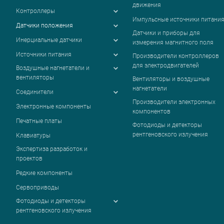
движения
Контроллеры
Импульсные источники питани
Датчики положения
Датчики и приборы для
Инерциальные датчики
измерения магнитного поля
Источники питания
Производители контроллеров
для электродвигателей
Воздушные нагнетатели и
вентиляторы
Вентиляторы и воздушные
нагнетатели
Соединители
Производители электронных
Электронные компоненты
компонентов
Печатные платы
Фотодиоды и детекторы
рентгеновского излучения
Клавиатуры
Экспертиза разработок и
проектов
Редкие компоненты
Сервоприводы
Фотодиоды и детекторы
рентгеновского излучения