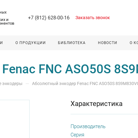
ных
+7 (812) 628-00-16
Заказать звонок
их и
онентов
ЛИ
О ПРОДУКЦИИ
БИБЛИОТЕКА
НОВОСТИ
О 
 Fenac FNC ASO50S 8S
—
е энкодеры
Абсолютный энкодер Fenac FNC ASO50S 8S9M830V
Характеристика
Производитель
Серия