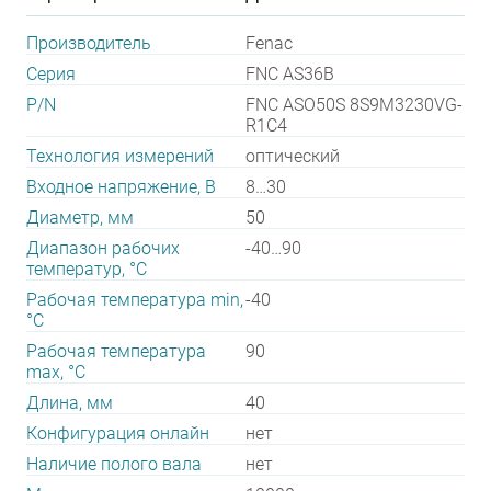
Производитель
Fenac
Серия
FNC AS36B
P/N
FNC ASO50S 8S9M3230VG-
R1C4
Технология измерений
оптический
Входное напряжение, В
8…30
Диаметр, мм
50
Диапазон рабочих
-40…90
температур, °С
Рабочая температура min,
-40
°С
Рабочая температура
90
max, °С
Длина, мм
40
Конфигурация онлайн
нет
Наличие полого вала
нет