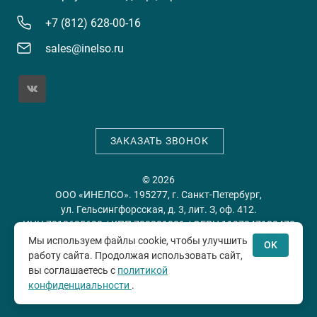
+7 (812) 628-00-16
sales@inelso.ru
ЗАКАЗАТЬ ЗВОНОК
© 2026
ООО «ИНЕЛСО». 195277, г. Санкт-Петербург,
ул. Гельсингфорсская, д. 3, лит. З, оф. 412.
ИНН 7813635698 / КПП 780201001 / ОГРН 1197847128478
Мы используем файлы cookie, чтобы улучшить
OK
работу сайта. Продолжая использовать сайт,
Политика конфиденциальности
Пользовательское
вы соглашаетесь с
политикой
соглашение
конфиденциальности
.