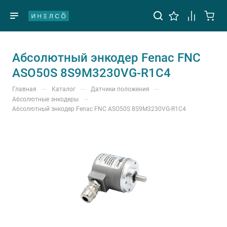
Абсолютный энкодер Fenac FNC
ASO50S 8S9M3230VG-R1C4
—
—
—
Главная
Каталог
Датчики положения
—
Абсолютные энкодеры
Абсолютный энкодер Fenac FNC ASO50S 8S9M3230VG-R1C4