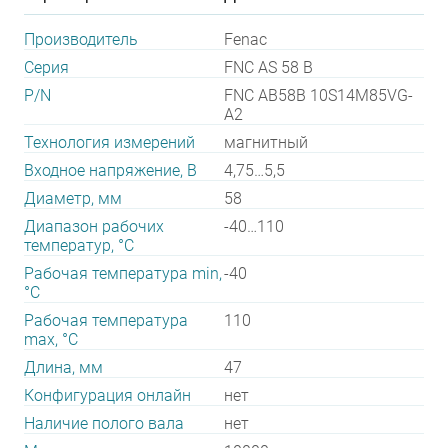
Производитель
Fenac
Серия
FNC AS 58 B
P/N
FNC AB58B 10S14M85VG-
A2
Технология измерений
магнитный
Входное напряжение, В
4,75…5,5
Диаметр, мм
58
Диапазон рабочих
-40…110
температур, °С
Рабочая температура min,
-40
°С
Рабочая температура
110
max, °С
Длина, мм
47
Конфигурация онлайн
нет
Наличие полого вала
нет