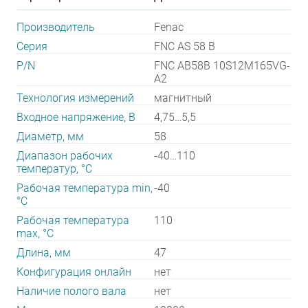
Производитель
Fenac
Серия
FNC AS 58 B
P/N
FNC AB58B 10S12M165VG-
A2
Технология измерений
магнитный
Входное напряжение, В
4,75…5,5
Диаметр, мм
58
Диапазон рабочих
-40…110
температур, °С
Рабочая температура min,
-40
°С
Рабочая температура
110
max, °С
Длина, мм
47
Конфигурация онлайн
нет
Наличие полого вала
нет