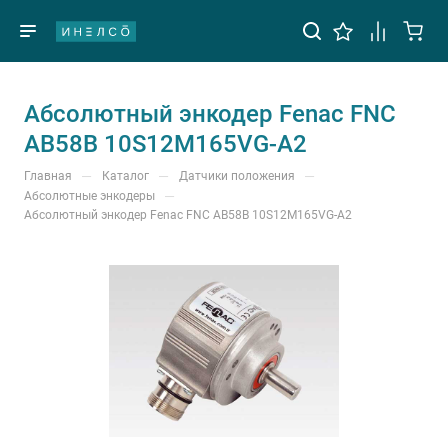
Абсолютный энкодер Fenac FNC
AB58B 10S12M165VG-A2
—
—
—
Главная
Каталог
Датчики положения
—
Абсолютные энкодеры
Абсолютный энкодер Fenac FNC AB58B 10S12M165VG-A2