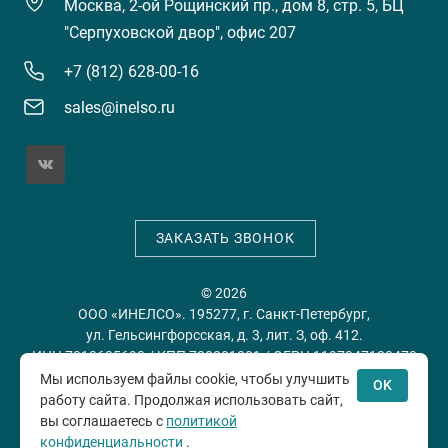
Москва, 2-ой Рощинский пр., дом 8, стр. 5, БЦ
"Серпуховской двор", офис 207
+7 (812) 628-00-16
sales@inelso.ru
ЗАКАЗАТЬ ЗВОНОК
© 2026
ООО «ИНЕЛСО». 195277, г. Санкт-Петербург,
ул. Гельсингфорсская, д. 3, лит. З, оф. 412.
ИНН 7813635698 / КПП 780201001 / ОГРН 1197847128478
Мы используем файлы cookie, чтобы улучшить
OK
работу сайта. Продолжая использовать сайт,
Политика конфиденциальности
Пользовательское
вы соглашаетесь с
политикой
соглашение
конфиденциальности
.