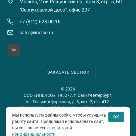
Москва, 2-ой Рощинский пр., дом 8, стр. 5, БЦ
"Серпуховской двор", офис 207
+7 (812) 628-00-16
sales@inelso.ru
ЗАКАЗАТЬ ЗВОНОК
© 2026
ООО «ИНЕЛСО». 195277, г. Санкт-Петербург,
ул. Гельсингфорсская, д. 3, лит. З, оф. 412.
ИНН 7813635698 / КПП 780201001 / ОГРН 1197847128478
Мы используем файлы cookie, чтобы улучшить
OK
работу сайта. Продолжая использовать сайт,
Политика конфиденциальности
Пользовательское
вы соглашаетесь с
политикой
соглашение
конфиденциальности
.