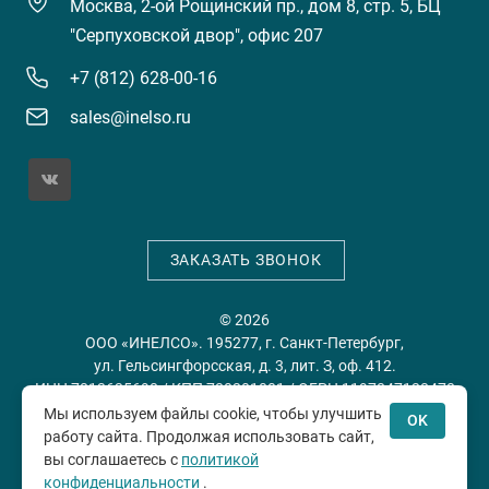
Москва, 2-ой Рощинский пр., дом 8, стр. 5, БЦ
"Серпуховской двор", офис 207
+7 (812) 628-00-16
sales@inelso.ru
ЗАКАЗАТЬ ЗВОНОК
© 2026
ООО «ИНЕЛСО». 195277, г. Санкт-Петербург,
ул. Гельсингфорсская, д. 3, лит. З, оф. 412.
ИНН 7813635698 / КПП 780201001 / ОГРН 1197847128478
Мы используем файлы cookie, чтобы улучшить
OK
работу сайта. Продолжая использовать сайт,
Политика конфиденциальности
Пользовательское
вы соглашаетесь с
политикой
соглашение
конфиденциальности
.