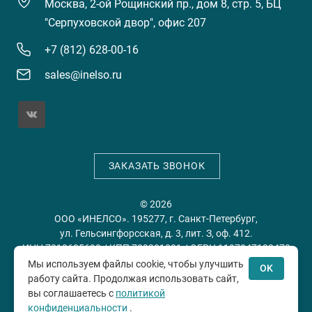
Москва, 2-ой Рощинский пр., дом 8, стр. 5, БЦ
"Серпуховской двор", офис 207
+7 (812) 628-00-16
sales@inelso.ru
ЗАКАЗАТЬ ЗВОНОК
© 2026
ООО «ИНЕЛСО». 195277, г. Санкт-Петербург,
ул. Гельсингфорсская, д. 3, лит. З, оф. 412.
ИНН 7813635698 / КПП 780201001 / ОГРН 1197847128478
Мы используем файлы cookie, чтобы улучшить
OK
работу сайта. Продолжая использовать сайт,
Политика конфиденциальности
Пользовательское
вы соглашаетесь с
политикой
соглашение
конфиденциальности
.