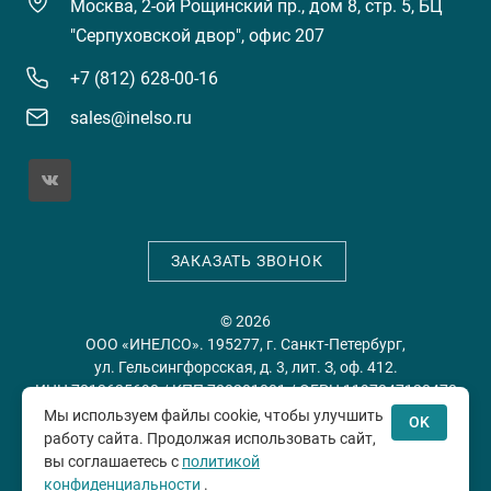
Москва, 2-ой Рощинский пр., дом 8, стр. 5, БЦ
"Серпуховской двор", офис 207
+7 (812) 628-00-16
sales@inelso.ru
ЗАКАЗАТЬ ЗВОНОК
© 2026
ООО «ИНЕЛСО». 195277, г. Санкт-Петербург,
ул. Гельсингфорсская, д. 3, лит. З, оф. 412.
ИНН 7813635698 / КПП 780201001 / ОГРН 1197847128478
Мы используем файлы cookie, чтобы улучшить
OK
работу сайта. Продолжая использовать сайт,
Политика конфиденциальности
Пользовательское
вы соглашаетесь с
политикой
соглашение
конфиденциальности
.