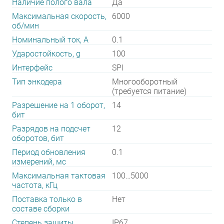
Наличие полого вала
Да
Максимальная скорость,
6000
об/мин
Номинальный ток, А
0.1
Ударостойкость, g
100
Интерфейс
SPI
Тип энкодера
Многооборотный
(требуется питание)
Разрешение на 1 оборот,
14
бит
Разрядов на подсчет
12
оборотов, бит
Период обновления
0.1
измерений, мс
Максимальная тактовая
100…5000
частота, кГц
Поставка только в
Нет
составе сборки
Степень защиты
IP67