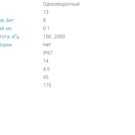
Однооборотный
13
в, бит
8
й, мс
0.1
ота, кГц
100…2000
борки
Нет
IP67
14
4.5
45
175