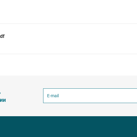
df
ь
ции