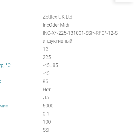
Zettlex UK Ltd.
IncOder Midi
INC-X*-225-131001-SSI*-RFC*-12-S
индуктивный
12
225
р, °С
-45…85
-45
С
85
Нет
Да
/мин
6000
0.1
100
SSI