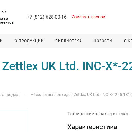
ных
+7 (812) 628-00-16
Заказать звонок
их и
онентов
ЛИ
О ПРОДУКЦИИ
БИБЛИОТЕКА
НОВОСТИ
О 
ettlex UK Ltd. INC-X*-2
—
е энкодеры
Абсолютный энкодер Zettlex UK Ltd. INC-X*-225-1310
Технические характеристики
Характеристика