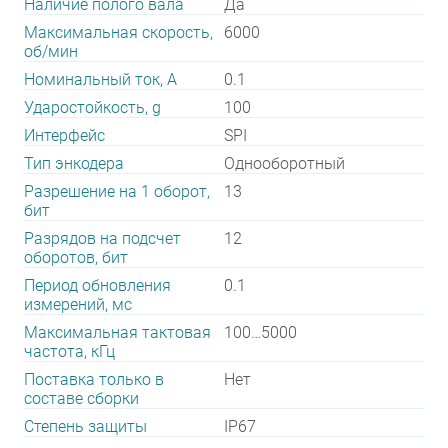
Наличие полого вала
Да
Максимальная скорость,
6000
об/мин
Номинальный ток, А
0.1
Ударостойкость, g
100
Интерфейс
SPI
Тип энкодера
Однооборотный
Разрешение на 1 оборот,
13
бит
Разрядов на подсчет
12
оборотов, бит
Период обновления
0.1
измерений, мс
Максимальная тактовая
100…5000
частота, кГц
Поставка только в
Нет
составе сборки
Степень защиты
IP67