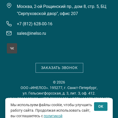
Москва, 2-ой Рощинский пр., дом 8, стр. 5, БЦ
"Серпуховской двор", офис 207
+7 (812) 628-00-16
sales@inelso.ru
ЗАКАЗАТЬ ЗВОНОК
© 2026
ООО «ИНЕЛСО». 195277, г. Санкт-Петербург,
ул. Гельсингфорсская, д. 3, лит. З, оф. 412.
ИНН 7813635698 / КПП 780201001 / ОГРН 1197847128478
Мы используем файлы cookie, чтобы улучшить
OK
работу сайта. Продолжая использовать сайт,
Политика конфиденциальности
Пользовательское
вы соглашаетесь с
политикой