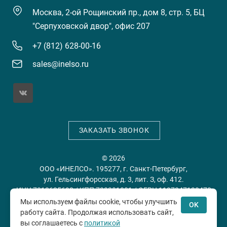
Москва, 2-ой Рощинский пр., дом 8, стр. 5, БЦ
"Серпуховской двор", офис 207
+7 (812) 628-00-16
sales@inelso.ru
ЗАКАЗАТЬ ЗВОНОК
© 2026
ООО «ИНЕЛСО». 195277, г. Санкт-Петербург,
ул. Гельсингфорсская, д. 3, лит. З, оф. 412.
ИНН 7813635698 / КПП 780201001 / ОГРН 1197847128478
Мы используем файлы cookie, чтобы улучшить
OK
работу сайта. Продолжая использовать сайт,
Политика конфиденциальности
Пользовательское
вы соглашаетесь с
политикой