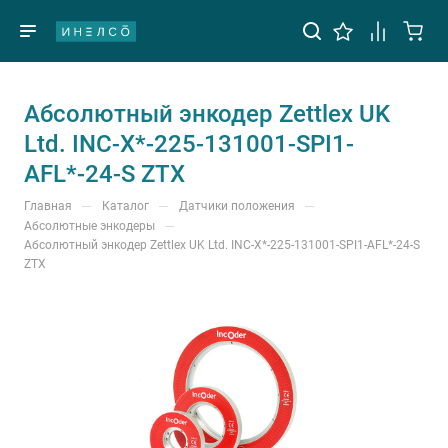
Абсолютный энкодер Zettlex UK
Ltd. INC-X*-225-131001-SPI1-
AFL*-24-S ZTX
—
—
—
Главная
Каталог
Датчики положения
—
Абсолютные энкодеры
Абсолютный энкодер Zettlex UK Ltd. INC-X*-225-131001-SPI1-AFL*-24-S
ZTX