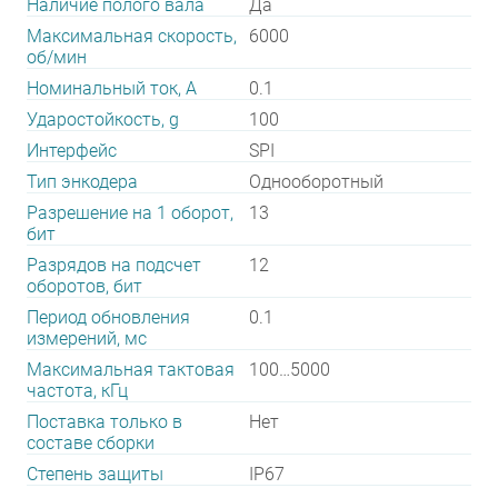
Наличие полого вала
Да
Максимальная скорость,
6000
об/мин
Номинальный ток, А
0.1
Ударостойкость, g
100
Интерфейс
SPI
Тип энкодера
Однооборотный
Разрешение на 1 оборот,
13
бит
Разрядов на подсчет
12
оборотов, бит
Период обновления
0.1
измерений, мс
Максимальная тактовая
100…5000
частота, кГц
Поставка только в
Нет
составе сборки
Степень защиты
IP67